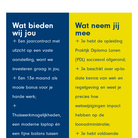
Wat bieden
Wat neem jij
wij jou
mee
Een jaarcontract met
Je hebt de opleiding
uitzicht op een vaste
Praktijk Diploma Lonen
aanstelling, want we
(PDL) succesvol afgerond;
investeren graag in jou;
Je beschikt over up-to-
Een 13e maand als
date kennis van wet- en
mooie bonus voor je
regelgeving en weet je
harde werk;
precies hoe
wetswijzigingen impact
Thuiswerkmogelijkheden,
hebben op de
een moderne laptop én
loonadministratie;
een fijne balans tussen
Je hebt voldoende