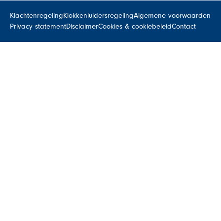
Klachtenregeling
Klokkenluidersregeling
Algemene voorwaarden
Privacy statement
Disclaimer
Cookies & cookiebeleid
Contact