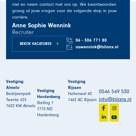
niet en neem contact met ons op. We beantwoorden
graag al jouw vragen voor de volgende stap in jouw
carrière.
Anne Sophie Wennink
Recruiter
06 - 306 771 80
BEKIJK VACATURES
aswennink@bilanx.nl
Vestiging
Vestiging
Almelo
Rijssen
Vestiging
0546 549 530
Bedrijvenpark
Huttenwal 40
Hardenberg
info@bilanx.nl
Twente 423
7462 AC Rijssen
Stelling 7
7602 KM Almelo
7773 ND
Hardenberg