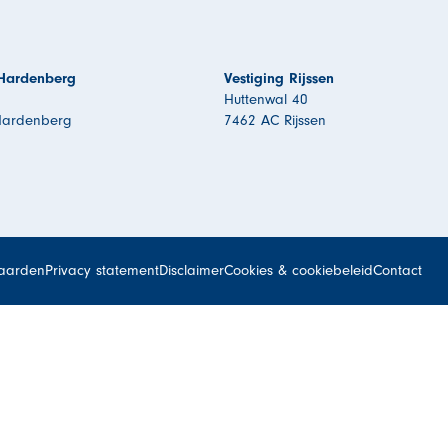
 Hardenberg
Vestiging Rijssen
Huttenwal 40
Hardenberg
7462 AC Rijssen
aarden
Privacy statement
Disclaimer
Cookies & cookiebeleid
Contact