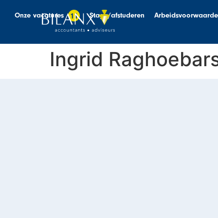
Onze vacatures
Stage/afstuderen
Arbeidsvoorwaard
11
Ingrid Raghoebars