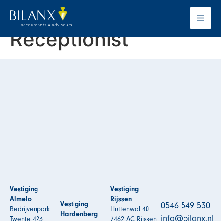
Hannie Aalderink –
Receptionist
Vestiging
Vestiging
Almelo
Rijssen
Vestiging
0546 549 530
Bedrijvenpark
Huttenwal 40
Hardenberg
info@bilanx.nl
Twente 423
7462 AC Rijssen