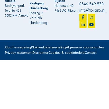
Almelo
Rijssen
Vestiging
0546 549 530
Bedrijvenpark
Huttenwal 40
Hardenberg
info@bilanx.nl
Twente 423
7462 AC Rijssen
Stelling 7
7602 KM Almelo
7773 ND
Hardenberg
Klachtenregeling
Klokkenluidersregeling
Algemene voorwaarden
Privacy statement
Disclaimer
Cookies & cookiebeleid
Contact